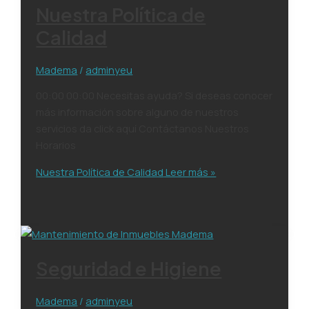
Nuestra Política de
Calidad
Madema
/
adminyeu
00:00 00:00 Necesitas ayuda? Si deseas conocer
más información sobre alguno de nuestros
servicios da click aquí Contáctanos Nuestros
Horarios
Nuestra Política de Calidad
Leer más »
Seguridad e Higiene
Madema
/
adminyeu