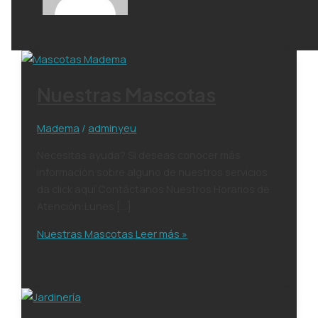
Nuestras Mascotas
Madema
/
adminyeu
Necesitas ayuda? Si deseas conocer más
información sobre alguno de nuestros servicios
da click aquí Contáctanos Nuestros Horarios de
Atención:Lunes […]
Nuestras Mascotas
Leer más »