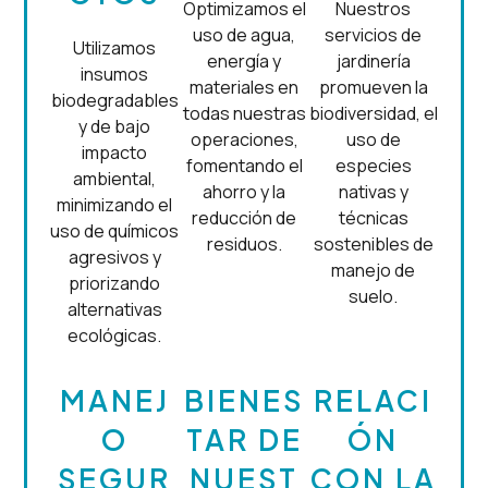
Optimizamos el
Nuestros
uso de agua,
servicios de
Utilizamos
energía y
jardinería
insumos
materiales en
promueven la
biodegradables
todas nuestras
biodiversidad, el
y de bajo
operaciones,
uso de
impacto
fomentando el
especies
ambiental,
ahorro y la
nativas y
minimizando el
reducción de
técnicas
uso de químicos
residuos.
sostenibles de
agresivos y
manejo de
priorizando
suelo.
alternativas
ecológicas.
MANEJ
BIENES
RELACI
O
TAR DE
ÓN
SEGUR
NUEST
CON LA