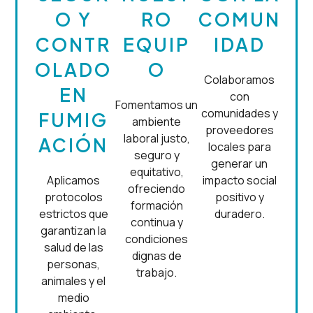
O Y
RO
COMUN
CONTR
EQUIP
IDAD
OLADO
O
Colaboramos
EN
con
Fomentamos un
comunidades y
FUMIG
ambiente
proveedores
laboral justo,
ACIÓN
locales para
seguro y
generar un
equitativo,
Aplicamos
impacto social
ofreciendo
protocolos
positivo y
formación
estrictos que
duradero.
continua y
garantizan la
condiciones
salud de las
dignas de
personas,
trabajo.
animales y el
medio