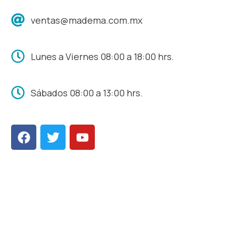
ventas@madema.com.mx
Lunes a Viernes 08:00 a 18:00 hrs.
Sábados 08:00 a 13:00 hrs.
F
T
Y
a
w
o
c
i
u
e
t
t
b
t
u
o
e
b
o
r
e
k