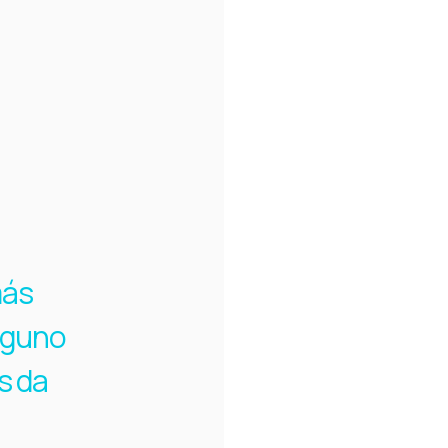
más
lguno
s da