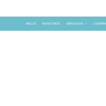
Ir
al
contenido
INICIO
NOSOTROS
SERVICIOS
COMPR