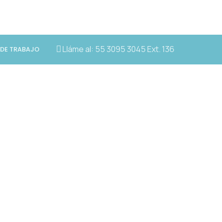
Lláme al:
55 3095 3045
Ext. 136
 DE TRABAJO